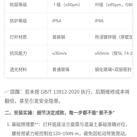
防腐等级
Ⅰ级（≤50μm）
Ⅲ级（≥85μm，GB/T 1
防护等级
IP54
IP66
灯杆材质
普碳钢
热浸镀锌钢（厚壁加
抗风能力
≤35m/s
≥50m/s（按SL 74-
透光材料
普通玻璃
钢化玻璃+双层密封
✅ 提醒：若未按
GB/T 13912-2020
执行，后期维修成本将
翻倍，甚至引发安全隐患。
二、安装实操：细节决定成败，每一步都不能“差不多”
基础预埋要**
：灯杆底座法兰盘需与混凝土基础准确对位，
螺栓预紧力矩控制在120–150N·m，避免因松动导致晃动。