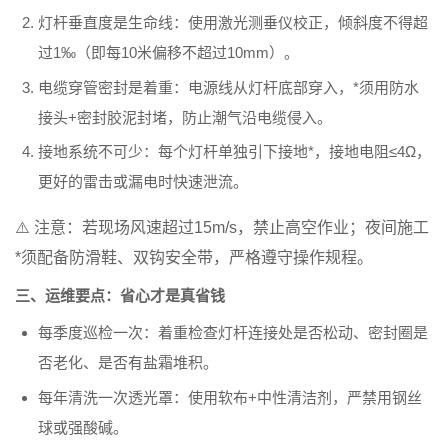
灯杆垂直度是生命线
：使用激光测垂仪校正，倾斜度不得超
过1‰（即每10米偏移不超过10mm）。
电缆穿管密封是着重
：电源线从灯杆底部穿入，*须用防水
接头+密封胶泥封堵，防止潮气沿电缆侵入。
接地系统不可少
：每个灯杆单独引下接地*，接地电阻≤4Ω，
更好的雷击或漏电时快速泄流。
⚠️ 注意：若现场风速超过15m/s，禁止高空作业；夜间施工
*须配备防滑鞋、双钩安全带，严格遵守操作规程。
三、运维要点：省心才是真省钱
每季度巡检一次
：着重检查灯杆连接处是否松动、密封圈是
否老化、是否有盐霜堆积。
每年清洗一次透光罩
：使用软布+中性清洁剂，严禁用钢丝
球或强酸碱。