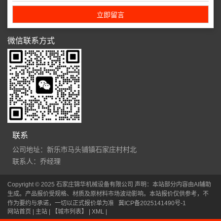
微信联系方式
联系
公司地址：新乐市马头铺镇石家庄村村北
联系人：乔经理
Copyright © 2025 石家庄锦华机械设备有限公司 声明：本站部分内容由AI辅助
生成。产品报价受规格、材质及原材料市场波动影响。本站报价仅供参考，不
作为要约与承诺，一切以正式报价单为准
冀ICP备2025141490号-1
网站首页
| 主站 |
【城市列表】
|
XML
|