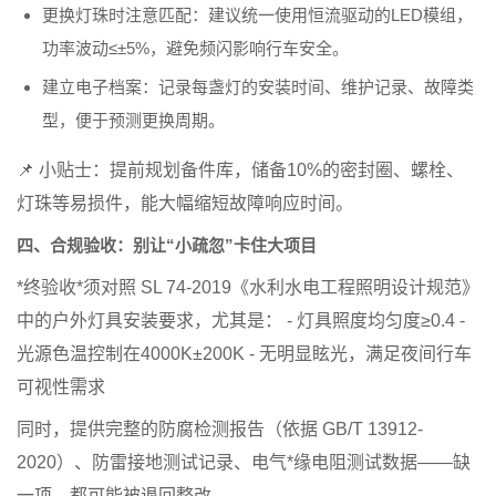
更换灯珠时注意匹配
：建议统一使用恒流驱动的LED模组，
功率波动≤±5%，避免频闪影响行车安全。
建立电子档案
：记录每盏灯的安装时间、维护记录、故障类
型，便于预测更换周期。
📌 小贴士：提前规划备件库，储备10%的密封圈、螺栓、
灯珠等易损件，能大幅缩短故障响应时间。
四、合规验收：别让“小疏忽”卡住大项目
*终验收*须对照
SL 74-2019
《水利水电工程照明设计规范》
中的户外灯具安装要求，尤其是： - 灯具照度均匀度≥0.4 -
光源色温控制在4000K±200K - 无明显眩光，满足夜间行车
可视性需求
同时，提供完整的防腐检测报告（依据
GB/T 13912-
2020
）、防雷接地测试记录、电气*缘电阻测试数据——缺
一项，都可能被退回整改。