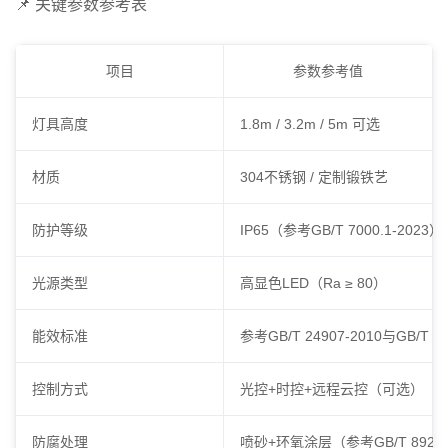
📌 关键参数参考表
项目
参数参考值
灯具高度
1.8m / 3.2m / 5m 可选
材质
304不锈钢 / 定制锻铁艺
防护等级
IP65（参考GB/T 7000.1-2023）
光源类型
高显色LED（Ra ≥ 80）
能效标准
参考GB/T 24907-2010与GB/T 31
控制方式
光控+时控+远程云控（可选）
防腐处理
喷砂+环氧涂层（参考GB/T 8923.1