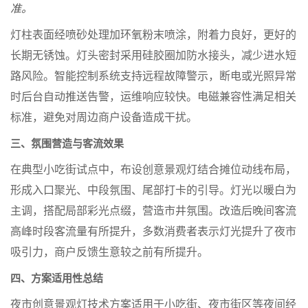
准。
灯柱表面经喷砂处理加环氧粉末喷涂，附着力良好，更好的
长期无锈蚀。灯头密封采用硅胶圈加防水接头，减少进水短
路风险。智能控制系统支持远程故障警示，断电或光照异常
时后台自动推送告警，运维响应较快。电磁兼容性满足相关
标准，避免对周边商户设备造成干扰。
三、氛围营造与客流效果
在典型小吃街试点中，布设创意景观灯结合摊位动线布局，
形成入口聚光、中段氛围、尾部打卡的引导。灯光以暖白为
主调，搭配局部彩光点缀，营造市井氛围。改造后晚间客流
高峰时段客流量有所提升，多数消费者表示灯光提升了夜市
吸引力，商户反馈生意较之前有所提升。
四、方案适用性总结
夜市创意景观灯技术方案适用于小吃街、夜市街区等夜间经