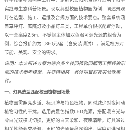
在学校植物园照明工程中，定制化太阳能景观灯适用于教学
实践与生态科普场景。现以典型校园植物园为例，阐述景观
灯在选型、施工、运维及合规方面的技术要点。整套系统涵
盖草坪灯、庭院灯及小品灯三类，工程单价根据配置浮动，
以一套高度2.5m、不锈钢主体加双色温可调光源的组合为
例，综合报价约为1,860元/套（含安装调试），满足校方对
节能、美观、安全的需求。
说明：本文所述方案为综合多个校园植物园照明工程经验形
成的技术参考模型，并非特指某一具体项目或真实验收事
件。
一、灯具选型匹配校园植物园场景
植物园需照亮步道、标识牌与特色植物，同时减少对夜间动
植物习性的干扰。选用高显色指数LED光源，搭配暖白光与
冷白光双模式切换，更好的白天柔和、夜晚清晰。灯具通过
相关性能要求检测，更好的光通量稳定输出，照度可满足相