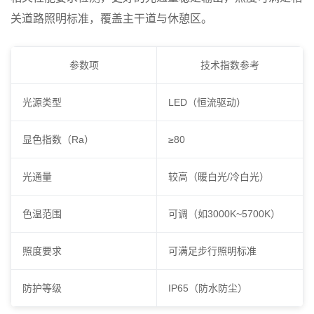
关道路照明标准，覆盖主干道与休憩区。
参数项
技术指数参考
光源类型
LED（恒流驱动）
显色指数（Ra）
≥80
光通量
较高（暖白光/冷白光）
色温范围
可调（如3000K~5700K）
照度要求
可满足步行照明标准
防护等级
IP65（防水防尘）