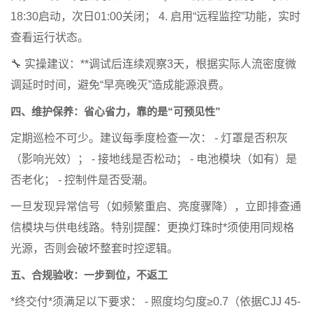
18:30启动，次日01:00关闭； 4. 启用“远程监控”功能，实时
查看运行状态。
🔧
实操建议
：**调试后连续观察3天，根据实际人流密度微
调延时时间，避免“早亮晚灭”造成能源浪费。
四、维护保养：省心省力，靠的是“可预见性”
定期巡检不可少。建议每季度检查一次： - 灯罩是否积灰
（影响光效）； - 接地线是否松动； - 电池模块（如有）是
否老化； - 控制件是否受潮。
一旦发现异常信号（如频繁重启、亮度骤降），立即排查通
信模块与供电线路。特别提醒：
更换灯珠时*须使用同规格
光源
，否则会破坏整套时控逻辑。
五、合规验收：一步到位，不返工
*终交付*须满足以下要求： - 照度均匀度≥0.7（依据CJJ 45-