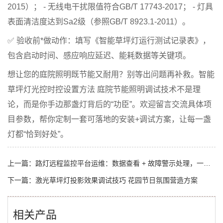
2015）； - 无线电干扰限值符合GB/T 17743-2017； - 灯具
表面清洁度达到Sa2级（参照GB/T 8923.1-2011）。
✅
验收前*做动作
：填写《智能草坪灯运行测试记录表》，
包含启动时间、感应响应延迟、能耗数据等关键项。
想让您的庭院照明既节能又耐用？别等出问题再补救。
智能
草坪灯光控时控设置方法 庭院节能照明调试技术
不是理
论，而是你手边那盏灯背后的“功臣”。欢迎留言交流具体项
目参数，帮你定制一套可落地的安装+调试方案，让每一盏
灯都“恰到好处”。
上一篇：
路灯远程监控平台运维：数据查看 + 故障警示处理，一屏管全路技巧
下一篇：
激光草坪灯投影效果调试技巧 花园节日氛围营造方案
相关产品