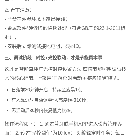
⚠️
着重注意
：
- 严禁在潮湿环境下露出接线；
- 金属部件*须做喷砂除锈处理（符合GB/T 8923.1-2011标
准）；
- 安装后立即测试接地电阻，须≤4Ω。
三、调试阶段：时控+光控联动，才是节能真本事
这才是
智能草坪灯光控时控设置方法 庭院节能照明调试技
术
的核心环节。**采用“
日落延时启动 + 感应唤醒
”模式：
日落前30分钟开启，持续至凌晨1点；
有人靠近时自动调至*大亮度维持10秒；
无活动后30秒内恢复低亮状态。
操作流程如下： 1. 通过蓝牙或手机APP进入设备管理界
面； 2. 设置“光控阈值”为10 lux； 3. 编辑定时任务：每日