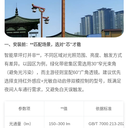
一、安装前：**匹配场景，选对“芯”才稳
智能草坪灯并非**，不同区域对光照范围、亮度、触发方式
有差异。以园区为例，绿化带密集区需选用
30°窄光束角
（避免光污染），而主游径则宜配
60°广角透镜
。建议优先
选择支持
红外感应+光敏自动启停
双模控制的型号，既满足
夜间人车通行需求，又避免白天误触发。
参数项
**值
依据标准
光通量（lm）
150–300 lm
GB/T 7000.213-2023