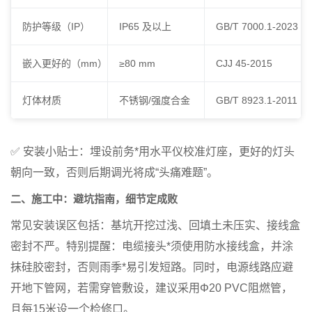
防护等级（IP）
IP65 及以上
GB/T 7000.1-2023
嵌入更好的（mm）
≥80 mm
CJJ 45-2015
灯体材质
不锈钢/强度合金
GB/T 8923.1-2011
✅
安装小贴士
：埋设前务*用水平仪校准灯座，更好的灯头
朝向一致，否则后期调光将成“头痛难题”。
二、施工中：避坑指南，细节定成败
常见安装误区包括：基坑开挖过浅、回填土未压实、接线盒
密封不严。特别提醒：
电缆接头*须使用防水接线盒，并涂
抹硅胶密封
，否则雨季*易引发短路。同时，电源线路应避
开地下管网，若需穿管敷设，建议采用Φ20 PVC阻燃管，
且每15米设一个检修口。