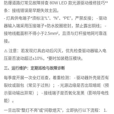
防爆道路灯常见故障排查 80W LED 款光源驱动维修技巧
**
条：
接线错误是早期失效主因
。
- 灯具供电端子*须标注“L”、“N”、“PE”，严禁反接； - 驱动
器输入端采用压接端子+防水胶圈密封，禁止露出铜线； -
接地线截面积不得小于2.5mm²，且须与灯杆接地网可靠连
接。
⚠️
注意
：若发现灯具启动后闪灭，优先检查驱动器输入电
压是否波动超过±10%，*要时加装稳压模块。
三、运行维护：定期巡检与故障诊断
每季度开展一次全灯巡查，着重检测： - 驱动器外壳是否有
裂纹或鼓包（常见于过热）； - 光源边缘是否出现暗斑（预
示驱动输出异常）； - 接线端子是否氧化发黑（影响导电性
能）。
一旦出现“整灯不亮”或“间歇熄灭”，立即执行以下流程： 1.