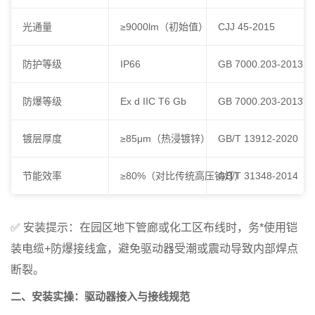
光通量
≥9000lm（初始值）
CJJ 45-2015
防护等级
IP66
GB 7000.203-2013
防爆等级
Ex d IIC T6 Gb
GB 7000.203-2013
镀层厚度
≥85μm（热浸镀锌）
GB/T 13912-2020
节能效率
≥80%（对比传统高压钠灯）
GB/T 31348-2014
✅
安装提示
：在园区地下管廊或化工区布线时，务*使用铠
装电缆+防爆接线盒，避免驱动器受潮或震动导致内部焊点
断裂。
二、安装实操：驱动器接入与接线规范