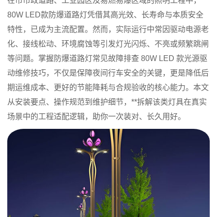
在市市政道路、工业园区及易燃易爆区域的照明工程中，
80W LED款防爆道路灯凭借其高光效、长寿命与本质安全
特性，已成为主流配置。然而，实际运行中常因驱动电源老
化、接线松动、环境腐蚀等引发灯光闪烁、不亮或频繁跳闸
等问题。掌握
防爆道路灯常见故障排查 80W LED 款光源驱
动维修技巧
，不仅是保障夜间行车安全的关键，更是降低后
期运维成本、更好的节能降耗与合规验收的核心能力。本文
从安装要点、操作规范到维护细节，**拆解该类灯具在真实
场景中的工程适配逻辑，助你一次装对、长久用好。