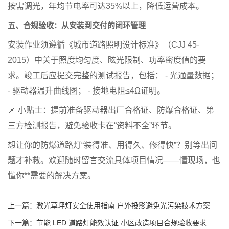
按需调光，年均节电率可达35%以上，降低运营成本。
五、合规验收：从安装到交付的闭环管理
安装作业须遵循《城市道路照明设计标准》（CJJ 45-
2015）中关于照度均匀度、眩光限制、功率密度值的要
求。竣工后应提交完整的测试报告，包括： - 光通量数据；
- 驱动器温升曲线图； - 接地电阻≤4Ω证明。
📌
小贴士
：提前准备驱动器出厂合格证、防爆合格证、第
三方检测报告，避免验收卡在“资料不全”环节。
想让你的防爆道路灯“装得准、用得久、修得快”？别等出问
题才补救。欢迎随时留言交流具体项目情况——懂现场，也
懂你**需要的解决方案。
上一篇：
激光草坪灯安全使用指南 户外投影避免光污染技术方案
下一篇：
节能 LED 道路灯能效认证 小区改造项目合规验收要求