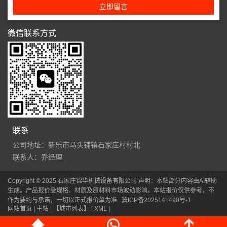
微信联系方式
联系
公司地址：新乐市马头铺镇石家庄村村北
联系人：乔经理
Copyright © 2025 石家庄锦华机械设备有限公司 声明：本站部分内容由AI辅助
生成。产品报价受规格、材质及原材料市场波动影响。本站报价仅供参考，不
作为要约与承诺，一切以正式报价单为准
冀ICP备2025141490号-1
网站首页
| 主站 |
【城市列表】
|
XML
|