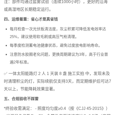
注：部件均通过盐雾试验（连续1000小时），更好的沿海
或高湿地区长期稳定运行。
四、运维着重：省心才是真省钱
每月检查一次光伏板清洁度
，灰尘积累可降低发电效率达
25%，建议使用软毛刷或高压气枪清理。
每季度检测蓄电池健康状态
，避免过度放电影响寿命。
注意防水胶圈老化问题
，更换周期建议为3年，高于行业普
遍2年标准。
✅
一体太阳能路灯 2 人 1 天装 8 盏 施工实拍
中，发现未及
时清理积尘的灯，实际续航仅支持3天，而定期维护后可达7
天以上，节能降耗效果显著。
五、合规验收不踩雷
*终验收需满足： - 照度均匀度≥0.4（按《CJJ 45-2015》）