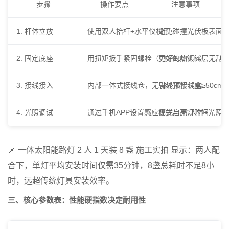
步骤
操作要点
注意事项
1. 杆体立放
使用双人抬杆+水平仪校正
避免碰撞光伏板表面
2. 固定底座
用扭矩扳手紧固螺栓（力矩≥80N·m）
更好的热镀锌层无刮
3. 接线接入
内部一体式接线仓，无需外部接线盒
引线预留长度≥50cm
4. 光照调试
通过手机APP设置感应模式与亮灯时间
优先启用“人体+光照”
📌
一体太阳能路灯 2 人 1 天装 8 盏 施工实拍
显示：两人配
合下，单灯平均安装时间仅需35分钟，8盏总耗时不足8小
时，远超传统灯具安装效率。
三、核心参数表：性能硬指数决定耐用性