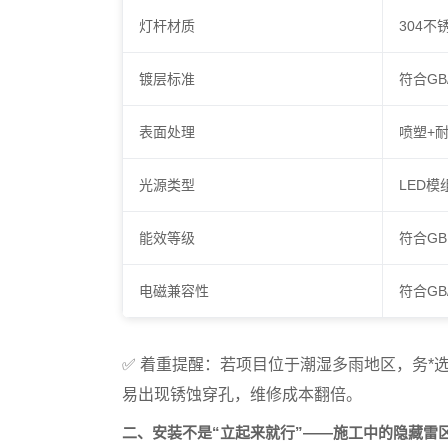
灯杆材质
304不
镀层标准
符合GB/
表面处理
喷塑+耐老
光源类型
LED模
能效等级
符合GB 
电磁兼容性
符合GB/
✅
着重提醒
：若项目位于潮湿多雨地区，务*
易出现锈蚀穿孔，维修成本翻倍。
二、安装不是“立起来就行”——施工中的隐藏雷