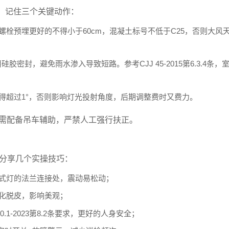
。记住三个关键动作：
栓预埋更好的不得小于60cm，混凝土标号不低于C25，否则大风
用硅胶密封，避免雨水渗入导致短路。参考
CJJ 45-2015
第6.3.4条，
得超过1°，否则影响灯光投射角度，后期调整费时又费力。
时需配备吊车辅助，严禁人工强行扶正。
里分享几个实操技巧：
式灯的法兰连接处，震动易松动；
化脱皮，影响美观；
0.1-2023
第8.2条要求，更好的人身安全；