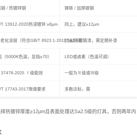
锈钢 / 热镀锌钢
铸铁 / 加厚碳钢
T 13912-2020热浸镀锌 ≥8μm
同上，建议≥12μm
化涂层（符合GB/T 8923.1-2011 Sa2.5级）
仿古铜漆/清漆，需定期补漆
组（5000K色温，显指≥70）
LED或卤素（色温可调）
37478-2025 Ⅰ级能效
一般为Ⅱ级或Ⅲ级
T 17743-2017限值要求
多数达标，需
选择
热镀锌厚度≥12μm
且表面处理达
Sa2.5级
的灯具，否则两年内
区