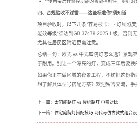
**使用带远程监控功能的智能控制件，更好的
四、合规验收不踩雷——这些标准你*须知道
项目验收时，以下几条*容易被卡： - 灯具照
能效等级*须达到
GB 37478-2025
Ⅰ级，否则无
尤其在居民区附近更需注意。
总结一句：欧式 vs 中式庭院灯怎么选？景观
于耐用
。别让一个漂亮的灯，变成三年后要换的
如果你正在做区域的夜景工程，不妨把这份指
想了解具体型号搭配方案？欢迎留言交流，手
上一篇：
太阳能路灯 vs 传统路灯 电费对比
下一篇：
住宅庭院灯搭配技巧 现代与仿古款式组合