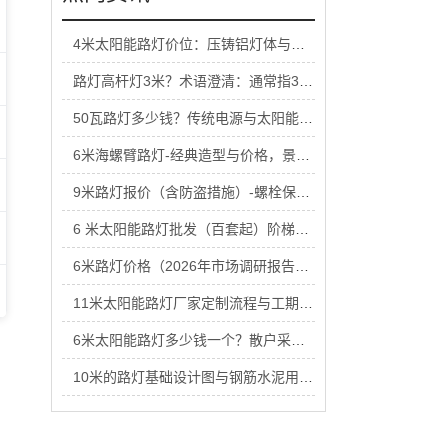
4米太阳能路灯价位：压铸铝灯体与塑料灯体价格区别
路灯高杆灯3米？术语澄清：通常指3米以上杆体组合
50瓦路灯多少钱？传统电源与太阳能供电两种方案
6米海螺臂路灯-经典造型与价格，景观化道路适用
9米路灯报价（含防盗措施）-螺栓保护与箱体锁具
6 米太阳能路灯批发（百套起）阶梯价格表
6米路灯价格（2026年市场调研报告）-月度更新
11米太阳能路灯厂家定制流程与工期确认
6米太阳能路灯多少钱一个？散户采购与工程采购价差
10米的路灯基础设计图与钢筋水泥用量核算