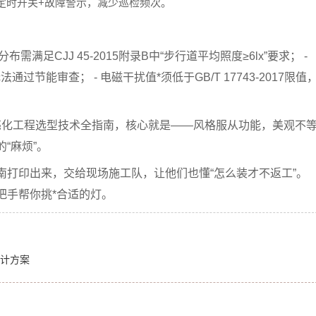
定时开关+故障警示
，减少巡检频次。
度分布需满足
CJJ 45-2015
附录B中“步行道平均照度≥6lx”要求； -
法通过节能审查； - 电磁干扰值*须低于
GB/T 17743-2017
限值
亮化工程选型技术全指南
，核心就是——
风格服从功能，美观不
“麻烦”。
南打印出来，交给现场施工队，让他们也懂“怎么装才不返工”。
把手帮你挑*合适的灯。
设计方案