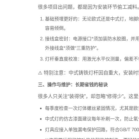
很多项目出问题，都是因为安装环节偷工减料
基础预埋更好的
：无论欧式还是中式灯，地脚螺
容易倾倒。
接线盒密封
：电源接口*须加装防水胶圈，并
外接线盒*须做“三重防护”。
灯杆垂直度校准
：用激光水平仪测量，偏差不
⚠️ 特别注意：中式铸铁灯杆因自重大，安装
三、操作与维护：长期省钱的秘诀
很多人只关注“装得快”，却忽略“修得少”。这
每季度检查一次灯体螺丝紧固情况
，尤其是欧
中式灯的仿古漆面建议每年补刷一次
，防止氧
灯具应接入
单独漏电保护回路
，符合
GB/T 700