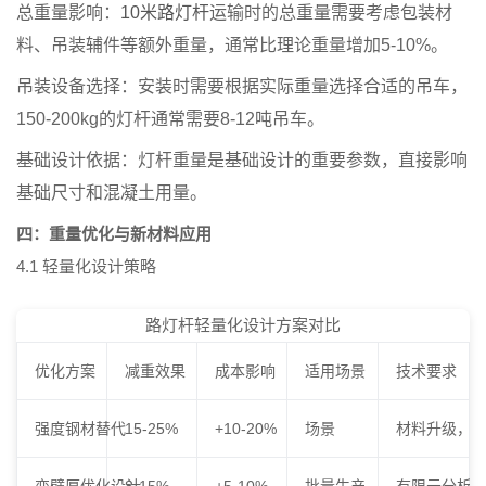
总重量影响：
10米路灯杆
运输时的总重量需要考虑包装材
料、吊装辅件等额外重量，通常比理论重量增加5-10%。
吊装设备选择：
安装时需要根据实际重量选择合适的吊车，
150-200kg的灯杆通常需要8-12吨吊车。
基础设计依据：
灯杆重量是基础设计的重要参数，直接影响
基础尺寸和混凝土用量。
四：重量优化与新材料应用
4.1 轻量化设计策略
路灯杆轻量化设计方案对比
优化方案
减重效果
成本影响
适用场景
技术要求
强度钢材替代
15-25%
+10-20%
场景
材料升级，
变壁厚优化设计
8-15%
+5-10%
批量生产
有限元分析