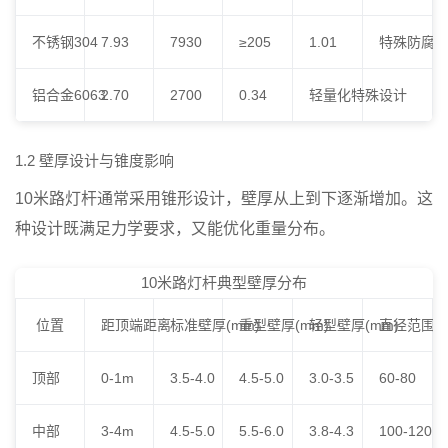
不锈钢304
7.93
7930
≥205
1.01
特殊防腐
铝合金6063
2.70
2700
0.34
轻量化特殊设计
1.2 壁厚设计与锥度影响
10米路灯杆通常采用锥形设计，壁厚从上到下逐渐增加。这
种设计既满足力学要求，又能优化重量分布。
10米路灯杆典型壁厚分布
位置
距顶端距离
标准壁厚(mm)
重型壁厚(mm)
轻型壁厚(mm)
直径范围(m
顶部
0-1m
3.5-4.0
4.5-5.0
3.0-3.5
60-80
中部
3-4m
4.5-5.0
5.5-6.0
3.8-4.3
100-120