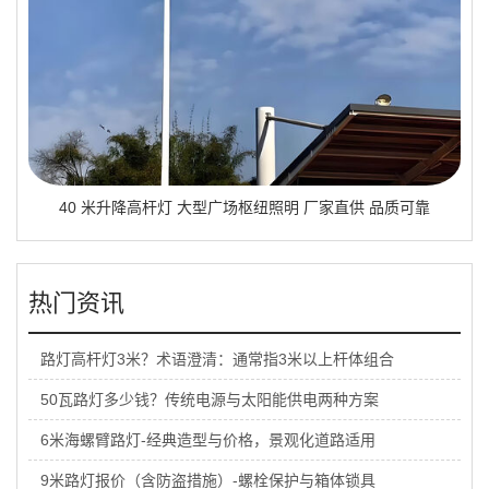
40 米升降高杆灯 大型广场枢纽照明 厂家直供 品质可靠
热门资讯
路灯高杆灯3米？术语澄清：通常指3米以上杆体组合
50瓦路灯多少钱？传统电源与太阳能供电两种方案
6米海螺臂路灯-经典造型与价格，景观化道路适用
9米路灯报价（含防盗措施）-螺栓保护与箱体锁具