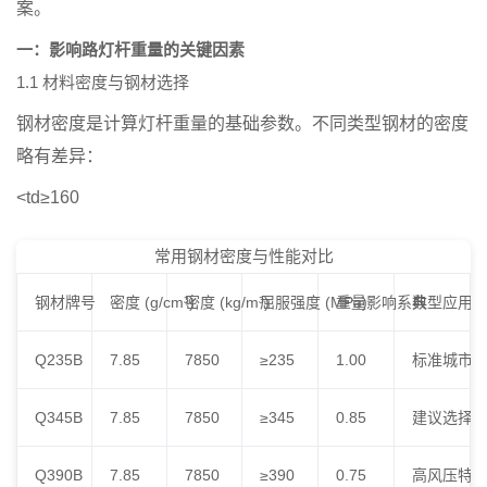
案。
一：影响路灯杆重量的关键因素
1.1 材料密度与钢材选择
钢材密度是计算灯杆重量的基础参数。不同类型钢材的密度
略有差异：
<td≥160
常用钢材密度与性能对比
钢材牌号
密度 (g/cm³)
密度 (kg/m³)
屈服强度 (MPa)
重量影响系数
典型应用
Q235B
7.85
7850
≥235
1.00
标准城市
Q345B
7.85
7850
≥345
0.85
建议选择
Q390B
7.85
7850
≥390
0.75
高风压特