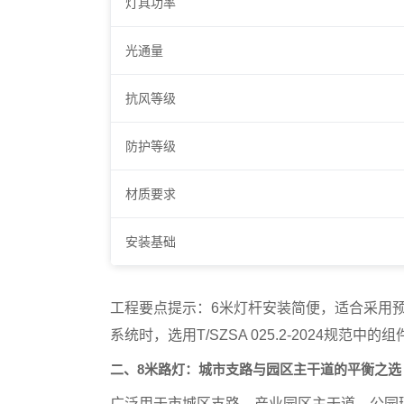
灯具功率
光通量
抗风等级
防护等级
材质要求
安装基础
工程要点提示
：6米灯杆安装简便，适合采用
系统时，选用T/SZSA 025.2-2024规范
二、8米路灯：城市支路与园区主干道的平衡之选
广泛用于市城区支路、产业园区主干道、公园