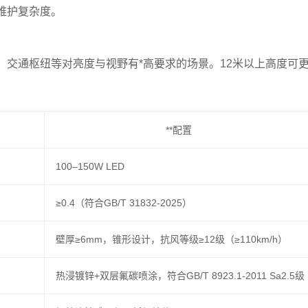
维护复杂度。
交通枢纽等对亮度与视野有*高要求的场景。12米以上高度可
**配置
100–150W LED
≥0.4（符合GB/T 31832-2025）
壁厚≥6mm，锥形设计，抗风等级≥12级（≥110km/h）
热浸镀锌+双层氟碳喷涂，符合GB/T 8923.1-2011 Sa2.5级