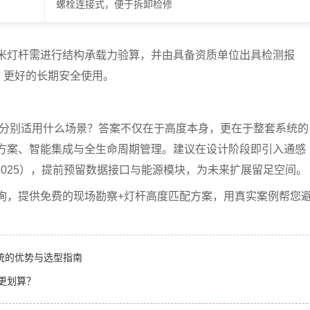
螺栓连接式，便于拆卸检修
.3条，12米灯杆需进行结构承载力验算，并由具备资质单位出具检测报
，更好的长期安全使用。
米分别适用什么场景？答案不仅在于高度本身，更在于
整套系统的
方案、智能集成与全生命周期管理。建议在设计阶段即引入
通感
025）
，提前预留数据接口与能源模块，为未来扩展留足空间。
询，提供免费的
现场勘察+灯杆高度匹配方案
，用真实案例帮您
统的优势与选型指南
更划算？