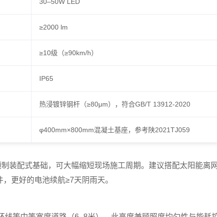
30–50W LED
≥2000 lm
≥10级（≥90km/h）
IP65
热浸镀锌钢杆（≥80μm），符合GB/T 13912-2020
φ400mm×800mm混凝土基座，参考陕2021TJ059
预制装配式基础，可大幅缩短现场施工周期。建议搭配太阳能离
中的组件，更好的电池续航≥7天阴雨天。
环线等中等宽度道路（6–8米）。此高度兼顾照度均匀性与能耗