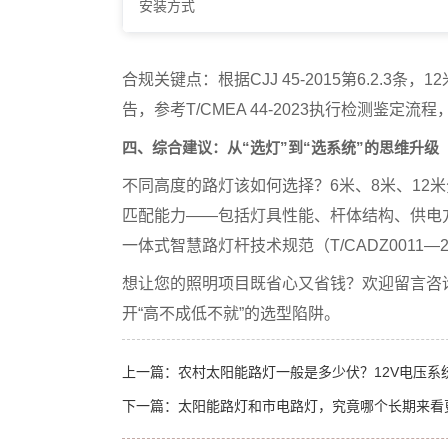
安装方式
合规关键点
：根据CJJ 45-2015第6.2
告，参考
T/CMEA 44-2023
执行检测鉴定流程
四、综合建议：从“选灯”到“选系统”的思维升级
不同高度的路灯该如何选择？6米、8米、12
匹配能力
——包括灯具性能、杆体结构、供电
一体式智慧路灯杆技术规范（T/CADZ0011—2
想让您的照明项目既省心又省钱？欢迎留言咨
开“高不成低不就”的选型陷阱。
上一篇：
农村太阳能路灯一般是多少伏？12V电压系
下一篇：
太阳能路灯和市电路灯，究竟哪个长期来看