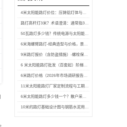
4米太阳能路灯价位：压铸铝灯体与塑料灯体价格区别
路灯高杆灯3米？术语澄清：通常指3米以上杆体组合
50瓦路灯多少钱？传统电源与太阳能供电两种方案
6米海螺臂路灯-经典造型与价格，景观化道路适用
9米路灯报价（含防盗措施）-螺栓保护与箱体锁具
6 米太阳能路灯批发（百套起）阶梯价格表
6米路灯价格（2026年市场调研报告）-月度更新
11米太阳能路灯厂家定制流程与工期确认
6米太阳能路灯多少钱一个？散户采购与工程采购价差
网
10米的路灯基础设计图与钢筋水泥用量核算
控