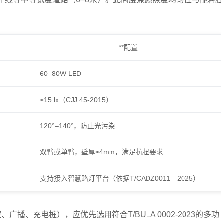
**配置
60–80W LED
≥15 lx（CJJ 45-2015）
120°–140°，防止光污染
双臂或单臂，壁厚≥4mm，满足抗扭要求
支持接入智慧路灯平台（依据T/CADZ0011—2025）
控、广播、充电桩），应优先选用符合
T/BULA 0002-2023
的多功