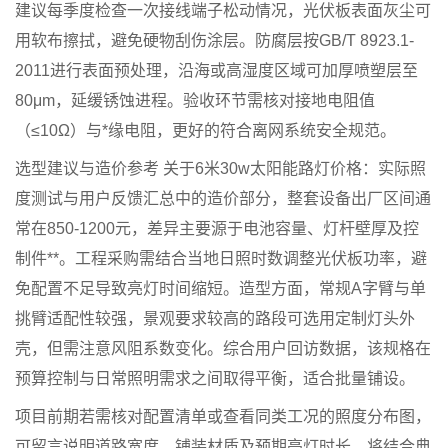
建议每季度检查一次接线端子松动情况，光伏板表面灰尘可
用软布擦拭，避免硬物刮伤涂层。防腐层按GB/T 8923.1-
2011进行表面预处理，沿海或高湿度区域可加厚喷塑层至
80μm，延缓锈蚀进程。验收环节需核对接地电阻值
（≤10Ω）与*缘电阻，更好的符合离网系统安全规范。
选型建议与造价参考
关于6米30w太阳能路灯价格：实际照
度测试与用户反馈汇总中的造价部分，整套设备出厂区间通
常在850-1200元，差异主要源于电池容量、灯杆壁厚及控
制件**。工程采购需结合当地日照时数调整光伏板功率，避
免配置不足导致亮灯时间缩短。造型方面，常规A字臂与单
挑臂适配性较强，景观要求较高的路段可选用定制灯头外
壳，但需注意风阻系数变化。综合用户回访数据，该规格在
预算控制与日常照明需求之间取得平衡，适合批量铺设。
项目前期若需核对配置清单或查看同类工况的照度分布图，
可留言说明道路宽度、铺装材质及预期亮灯时长。将结合典