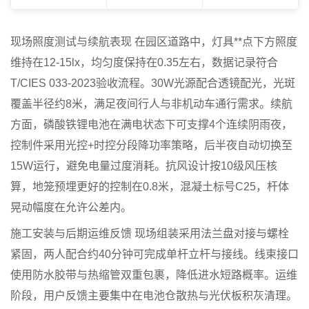
现场照度测试与续航表现
在园区道路中，灯具**点下方照度
维持在12-15lx，均匀度保持在0.35左右，数据记录符合
T/CIES 033-2023验收流程。30W光源配合透镜配光，光斑
覆盖半径约8米，满足夜间行人与非机动车通行需求。续航
方面，磷酸铁锂电池在满电状态下可支撑4个连续阴雨夜，
控制件采用光控+时控分段降功率策略，后半夜自动切换至
15W运行，避免电量过度消耗。抗风设计按10级风压核
算，地笼预埋更好的控制在0.8米，混凝土标号C25，杆体
晃动幅度在允许公差内。
施工安装与后期运维反馈
现场组装采用法兰盘对接与螺栓
紧固，两人配合约40分钟可完成单杆立杆与接线。线束接口
使用防水胶带与热缩管双重包裹，降低进水短路概率。运维
阶段，用户反馈主要集中在电池仓散热与光伏板积灰清理。