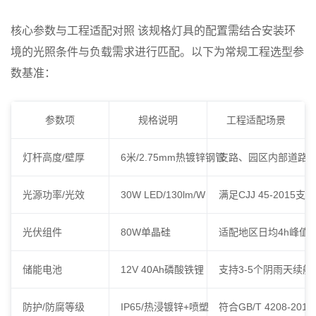
核心参数与工程适配对照
该规格灯具的配置需结合安装环
境的光照条件与负载需求进行匹配。以下为常规工程选型参
数基准：
参数项
规格说明
工程适配场景
灯杆高度/壁厚
6米/2.75mm热镀锌钢管
支路、园区内部道路
光源功率/光效
30W LED/130lm/W
满足CJJ 45-2015
光伏组件
80W单晶硅
适配地区日均4h峰值
储能电池
12V 40Ah磷酸铁锂
支持3-5个阴雨天续航
防护/防腐等级
IP65/热浸镀锌+喷塑
符合GB/T 4208-2017