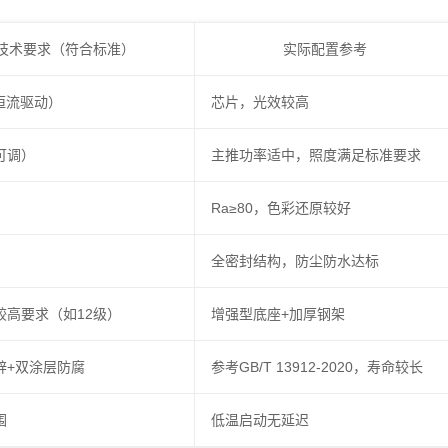
技术要求（符合标准）
实际配置参考
（恒流驱动）
芯片，光效较高
可调）
主推功率适中，照度满足标准要求
Ra≥80，色彩还原较好
全密封结构，防尘防水达标
较高要求（如12级）
增强型底座+加厚钢架
锌+双涂层防腐
参考GB/T 13912-2020，寿命较长
围
低温启动无延迟