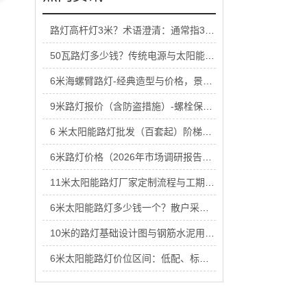
路灯高杆灯3米？术语澄清：通常指3米以上杆体组合
50瓦路灯多少钱？传统电源与太阳能供电两种方案
6米海螺臂路灯-经典造型与价格，景观化道路适用
9米路灯报价（含防盗措施）-螺栓保护与箱体锁具
6 米太阳能路灯批发（百套起）阶梯价格表
6米路灯价格（2026年市场调研报告）-月度更新
11米太阳能路灯厂家定制流程与工期确认
6米太阳能路灯多少钱一个？散户采购与工程采购价差
10米的路灯基础设计图与钢筋水泥用量核算
6米太阳能路灯价位区间：低配、标准、高配怎么选？