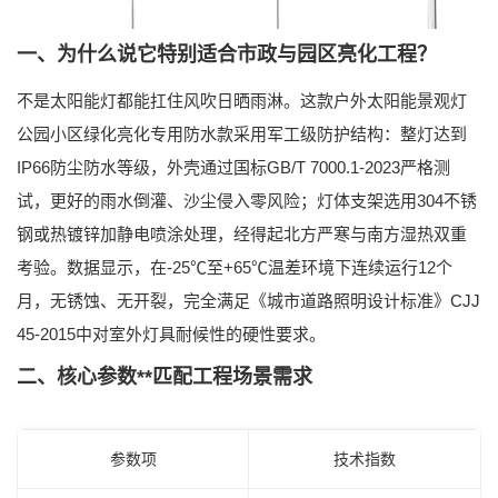
一、为什么说它特别适合市政与园区亮化工程？
不是太阳能灯都能扛住风吹日晒雨淋。这款
户外太阳能景观灯
公园小区绿化亮化专用防水款
采用军工级防护结构：整灯达到
IP66防尘防水等级，外壳通过国标GB/T 7000.1-2023严格测
试，更好的雨水倒灌、沙尘侵入零风险；灯体支架选用304不锈
钢或热镀锌加静电喷涂处理，经得起北方严寒与南方湿热双重
考验。数据显示，在-25℃至+65℃温差环境下连续运行12个
月，无锈蚀、无开裂，完全满足《城市道路照明设计标准》CJJ
45-2015中对室外灯具耐候性的硬性要求。
二、核心参数**匹配工程场景需求
参数项
技术指数