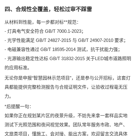
四、合规性全覆盖，轻松过审不踩雷
从材料到性能，每一步都对标**规范：
- 灯具电气安全符合
GB/T 7000.1-2023
；
- 光学性能满足
GB/T 24827-2015
与
GB/T 24907-2010
要求；
- 电磁兼容性通过
GB/T 18595-2014
测试，抗干扰能力强；
- 光源输出稳定性达标
GB/T 31832-2015
关于LED城市道路照明
的应用标准。
无论你是申报“智慧园林示范项目”，还是参与公开招标，这套灯
具都能提供完整检测报告与合规证明文件，让验收过程毫无压
力。
*后提醒一句：
如果你正在规划某片区的夜景升级，不妨先来拿一套样品实地
测试下光照范围和夜间视觉效果。团队常年服务市政、地产、
文旅类项目，懂施工、会对接、能出方案，欢迎留言交流具体