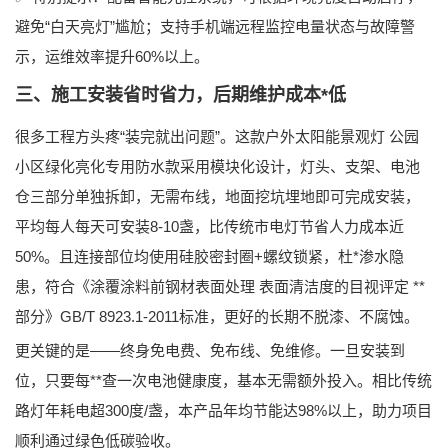
避免“白天亮灯”尴尬；支持手机端远程监控电量状态与故障警
示，运维效率提升60%以上。
三、施工安装省时省力，后期维护成本*低
很多工程方头疼“装完就出问题”。这款
户外太阳能景观灯 公园
小区绿化亮化专用防水款
采用模块化设计，灯头、支架、电池
仓三部分单独拆卸，无需布线，地面挖坑埋地即可完成安装，
平均每人每天可安装8-10盏，比传统市电灯节省人力成本近
50%。且连接部位均使用硅胶密封圈+螺纹锁紧，杜*渗水隐
患，符合《涂覆涂料前钢材表面处理 表面清洁度的目视评定 **
部分》GB/T 8923.1-2011标准，更好的长期不脱漆、不腐蚀。
更关键的是——
终身免电费、免布线、免维修
。一旦安装到
位，只要每**查一次电池健康度，基本无需额外投入。相比传统
路灯年耗电超300度/盏，本产品年均节能达98%以上，助力项目
顺利通过绿色低碳验收。