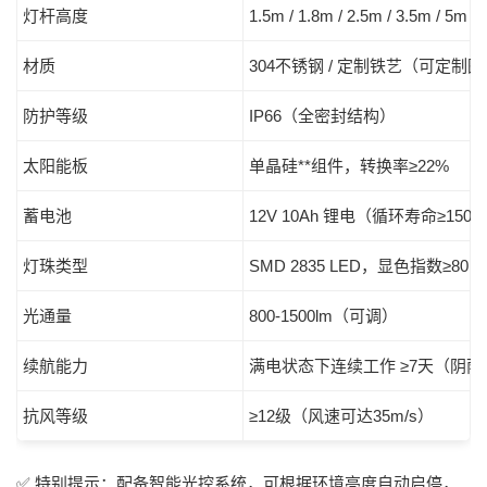
灯杆高度
1.5m / 1.8m / 2.5m / 3.5m / 5m
材质
304不锈钢 / 定制铁艺（可定制
防护等级
IP66（全密封结构）
太阳能板
单晶硅**组件，转换率≥22%
蓄电池
12V 10Ah 锂电（循环寿命≥150
灯珠类型
SMD 2835 LED，显色指数≥80
光通量
800-1500lm（可调）
续航能力
满电状态下连续工作 ≥7天（阴雨
抗风等级
≥12级（风速可达35m/s）
✅ 特别提示：配备智能光控系统，可根据环境亮度自动启停，