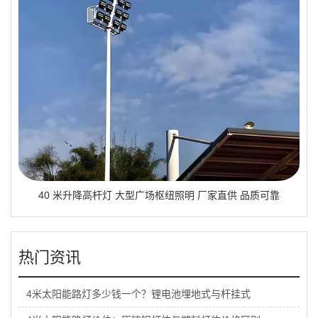
40 米升降高杆灯 大型广场枢纽照明 厂家直供 品质可靠
热门资讯
4米太阳能路灯多少钱一个？锂电池埋地式与杆挂式