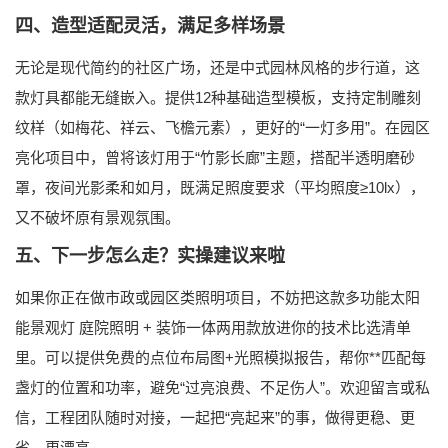
四、造型适配灵活，满足多样场景
无论是现代简约的社区广场，还是中式园林风格的步行道，这
款灯具都能无缝嵌入。提供
12种基础造型模板
，支持定制雕刻
纹样（如梅花、祥云、飞檐元素），更好的“一灯多用”。在园区
亮化项目中，曾将该灯用于“竹影长廊”主题，搭配半透明磨砂
罩，夜间光影柔和如月，既满足照度要求（平均照度≥10lx），
又不破坏原有景观氛围。
五、下一步怎么走？实操建议来啦
如果你正在做市政或园区类照明项目，不妨把这款
多功能太阳
能景观灯 庭院照明 + 装饰一体两用款
放进你的技术比选清单
里。可以提供免费的
点位布局图+光照模拟报告
，帮你**匹配每
盏灯的位置和功率，避免“过亮浪费、不足伤人”。欢迎留言或私
信，工程团队随时对接，一起把“亮起来”的事，做得更稳、更
省、更漂亮。