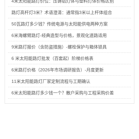
4米太阳能路灯价位：压铸铝灯体与塑料灯体价格区别
路灯高杆灯3米？术语澄清：通常指3米以上杆体组合
50瓦路灯多少钱？传统电源与太阳能供电两种方案
6米海螺臂路灯-经典造型与价格，景观化道路适用
9米路灯报价（含防盗措施）-螺栓保护与箱体锁具
6 米太阳能路灯批发（百套起）阶梯价格表
6米路灯价格（2026年市场调研报告）-月度更新
11米太阳能路灯厂家定制流程与工期确认
6米太阳能路灯多少钱一个？散户采购与工程采购价差