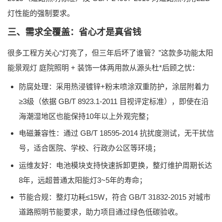
灯性能的强制要求。
三、需求全覆盖：省心才是真省钱
很多工程方关心“灯亮了，但三年后坏了谁管？”这款
多功能太阳
能景观灯 庭院照明 + 装饰一体两用款
从源头杜*后顾之忧：
防腐处理
：采用热浸镀锌+粉末喷涂双重防护，涂层附着力
≥3级（依据
GB/T 8923.1-2011
目视评定标准），即使在沿
海潮湿地区也能保持10年以上外观完整；
电磁兼容性
：通过
GB/T 18595-2014
抗扰度测试，无干扰信
号，适合医院、学校、行政办公区等环境；
运维友好
：电池模块支持快速拆卸更换，整灯维护周期长达
8年，远超普通太阳能灯3~5年的寿命；
节能合规
：整灯功耗≤15W，符合
GB/T 31832-2015
对城市
道路照明节能要求，助力项目通过绿色低碳验收。