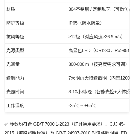
材质
304不锈钢 / 定制铁艺（可做仿
防护等级
IP65（防水防尘）
抗风等级
≥12级（对应风速≥36.9m/s）
光源类型
高显色LED（CRI≥80，Ra≥85）
光通量
300-800lm（按亮度需求可调）
续航能力
7天阴雨天持续照明（内置12000
光照时间
8-10小时/晚（智能光控+人体感
工作温度
-25℃ ~ +65℃
✅ 参数均符合
GB/T 7000.1-2023
（灯具通用要求）、
CJJ 45-
2015
（道路照明标准）及
GB/T 24907-2010
对道路照明用LED