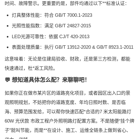
时间、故障警示。更重要的是，部件均通过以下**标准认证：
灯具整体性能
：符合 GB/T 7000.1-2023
光照性能指数
：满足 GB/T 24827-2015
LED光源可靠性
：依据 CJ/T 420-2013
表面处理质量
：执行 GB/T 13912-2020 & GB/T 8923.1-2011
这意味着：无论是住建局验收、财政，还是第三方检测，都能
快速通过，杜*返工风险。
💬 想知道具体怎么配？来聊聊吧！
如果你正在做市某片区的道路亮化项目，或者园区出入口的景
观照明规划，不妨把你的
道路宽度、年均日照时数、是否临
海、预算范围
发给，可以帮你快速匹配*合适的
7 米太阳能路灯
60W 光伏款 市政工程户外照明路灯
配置方案。不是随便“挂个牌
子”就叫节能，而是**在设计、施工、运维全链条上做到省心、