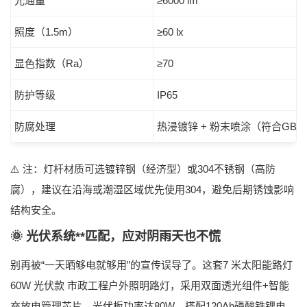
光通量
≥6000 lm
照度（1.5m）
≥60 lx
显色指数（Ra）
≥70
防护等级
IP65
防腐处理
热浸镀锌 + 粉末喷涂（符合GB/T 1
⚠️ 注：灯杆材质可选镀锌钢（经济型）或304不锈钢（高防
腐），建议在沿海或潮湿区域优先使用304，避免后期锈蚀影响
结构安全。
🌞 光伏系统**匹配，应对阴雨天也不慌
别再被“一天晒够电就够用”的宣传误导了。这套
7 米太阳能路灯
60W 光伏款 市政工程户外照明路灯
，采用双面透光组件+智能
充放电管理芯片，光伏板功率达80W，搭配120Ah磷酸铁锂电