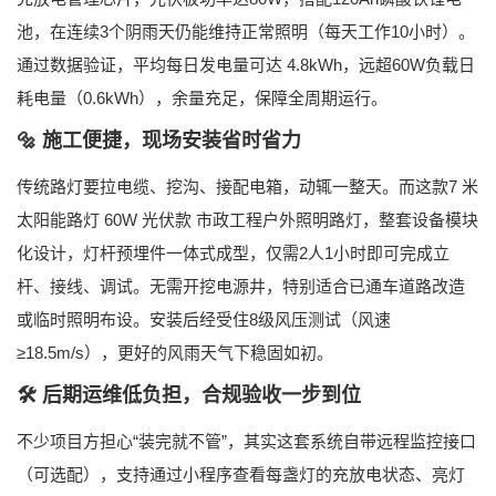
池，在连续3个阴雨天仍能维持正常照明（每天工作10小时）。
通过数据验证，平均每日发电量可达
4.8kWh
，远超60W负载日
耗电量（0.6kWh），余量充足，保障全周期运行。
🔩 施工便捷，现场安装省时省力
传统路灯要拉电缆、挖沟、接配电箱，动辄一整天。而这款
7 米
太阳能路灯 60W 光伏款 市政工程户外照明路灯
，整套设备模块
化设计，灯杆预埋件一体式成型，仅需2人1小时即可完成立
杆、接线、调试。无需开挖电源井，特别适合已通车道路改造
或临时照明布设。安装后经受住
8级风压测试
（风速
≥18.5m/s），更好的风雨天气下稳固如初。
🛠 后期运维低负担，合规验收一步到位
不少项目方担心“装完就不管”，其实这套系统自带
远程监控接口
（可选配），支持通过小程序查看每盏灯的充放电状态、亮灯