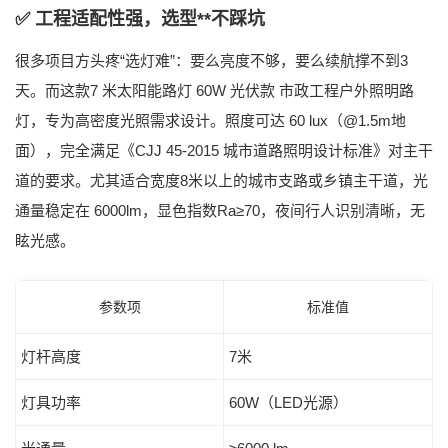
✅ 工程适配性强，选型**不踩坑
很多项目方头疼“选灯难”：要么亮度不够，要么续航撑不到3
天。而这款
7 米太阳能路灯 60W 光伏款 市政工程户外照明路
灯
，专为高密度光照需求设计。照度可达
60 lux（@1.5m地
面）
，完全满足《CJJ 45-2015 城市道路照明设计标准》对主干
道的要求。尤其适合宽度8米以上的城市支路或乡镇主干道，光
通量稳定在
6000lm
，显色指数Ra≥70，夜间行人识别清晰，无
眩光感。
参数项
标准值
灯杆高度
7米
灯具功率
60W（LED光源）