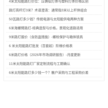
4米太阳能路灯价位：压铸铝灯体与塑料灯体价格区别
路灯高杆灯3米？术语澄清：通常指3米以上杆体组合
50瓦路灯多少钱？传统电源与太阳能供电两种方案
6米海螺臂路灯-经典造型与价格，景观化道路适用
9米路灯报价（含防盗措施）-螺栓保护与箱体锁具
6 米太阳能路灯批发（百套起）阶梯价格表
6米路灯价格（2026年市场调研报告）-月度更新
11米太阳能路灯厂家定制流程与工期确认
6米太阳能路灯多少钱一个？散户采购与工程采购价差