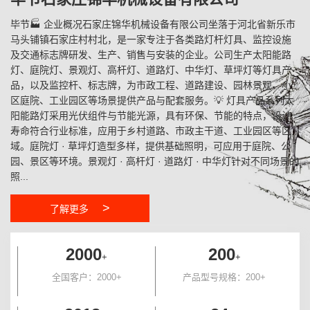
毕节🏭 企业概况石家庄锦华机械设备有限公司坐落于河北省新乐市
马头铺镇石家庄村村北，是一家专注于各类路灯杆灯具、监控设施
及交通标志牌研发、生产、销售与安装的企业。公司生产太阳能路
灯、庭院灯、景观灯、高杆灯、道路灯、中华灯、草坪灯等灯具产
品，以及监控杆、标志牌，为市政工程、道路建设、园林景观、小
区庭院、工业园区等场景提供产品与配套服务。💡 灯具产品系列太
阳能路灯采用光伏组件与节能光源，具有环保、节能的特点，设计
寿命符合行业标准，应用于乡村道路、市政主干道、工业园区等区
域。庭院灯 · 草坪灯造型多样，提供基础照明，可应用于庭院、公
园、景区等环境。景观灯 · 高杆灯 · 道路灯 · 中华灯针对不同场景的
照...
>
了解更多
2000
200
+
+
全国客户：2000+
产品型号规格：200+