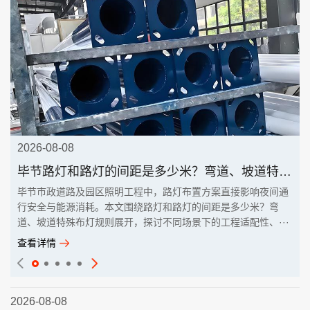
2026-08-08
毕节路灯和路灯的间距是多少米？弯道、坡道特殊布灯规则
毕节市政道路及园区照明工程中，路灯布置方案直接影响夜间通
行安全与能源消耗。本文围绕路灯和路灯的间距是多少米？弯
道、坡道特殊布灯规则展开，探讨不同场景下的工程适配性、···
查看详情
2026-08-08