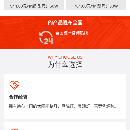
544.00元/套起
型号：50W
784.00元/套
型号：30W
的产品遍布全国
全国统一咨询热线：
WHY CHOOSE US
为什么选择
合作经验
拥有遍布全国的太阳能路灯、庭院灯、景观灯丰富案例经验。