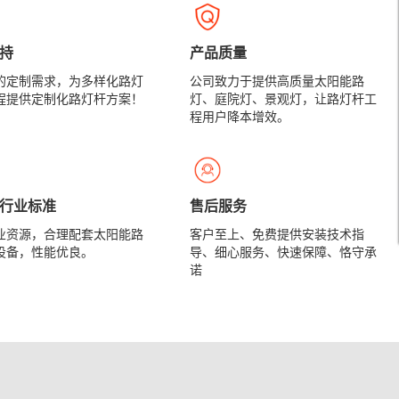
持
产品质量
的定制需求，为多样化路灯
公司致力于提供高质量太阳能路
程提供定制化路灯杆方案！
灯、庭院灯、景观灯，让路灯杆工
程用户降本增效。
准 行业标准
售后服务
业资源，合理配套太阳能路
客户至上、免费提供安装技术指
设备，性能优良。
导、细心服务、快速保障、恪守承
诺