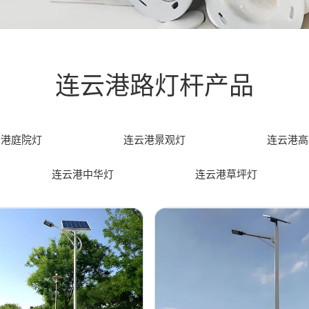
连云港路灯杆产品
云港庭院灯
连云港景观灯
连云港高
连云港中华灯
连云港草坪灯