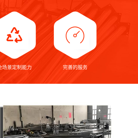
全场景定制能力
完善的服务