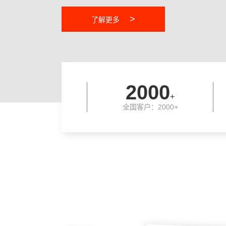
>
了解更多
2000
+
全国客户：2000+