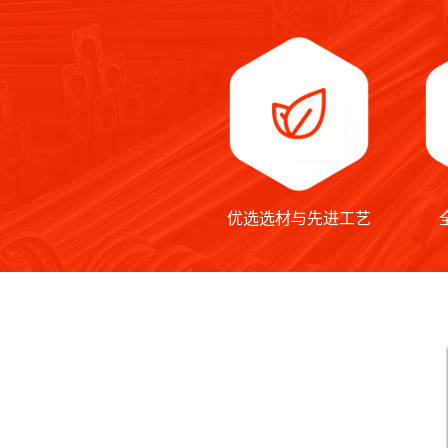
优选选材与先进工艺