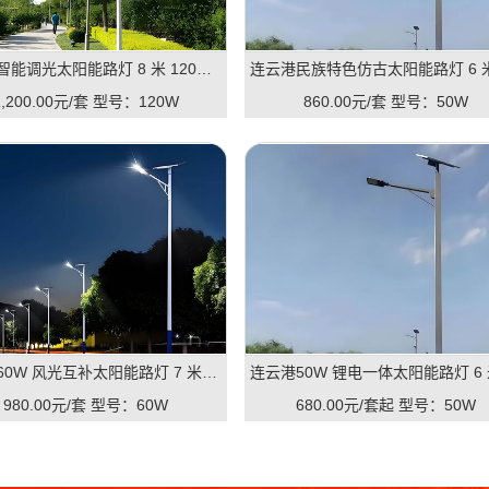
连云港智能调光太阳能路灯 8 米 120W 市政道路 LED 路灯
1,200.00元/套
型号：120W
860.00元/套
型号：50W
连云港60W 风光互补太阳能路灯 7 米 户外道路防雨路灯
980.00元/套
型号：60W
680.00元/套起
型号：50W