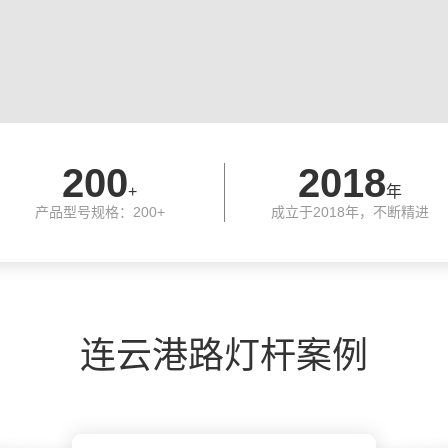
200
2018
+
年
产品型号规格：200+
成立于2018年，不断精进
连云港路灯杆案例