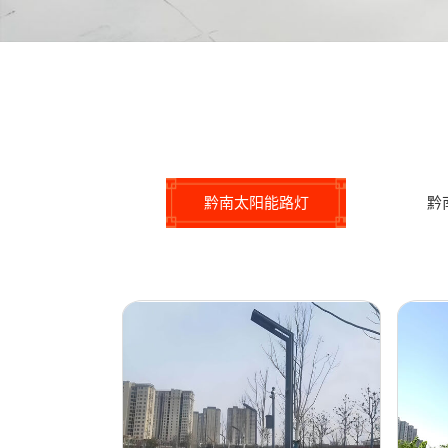
黔南太阳能路灯
黔